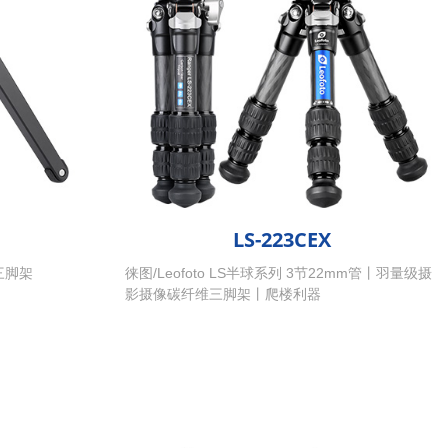
LS-223CEX
你三脚架
徕图/Leofoto LS半球系列 3节22mm管丨羽量级摄
影摄像碳纤维三脚架丨爬楼利器