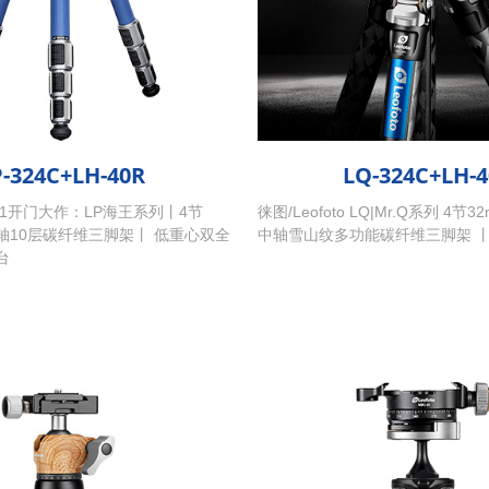
P-324C+LH-40R
LQ-324C+LH-
2021开门大作：LP海王系列丨4节
徕图/Leofoto LQ|Mr.Q系列 4
轴10层碳纤维三脚架丨 低重心双全
中轴雪山纹多功能碳纤维三脚架 
台