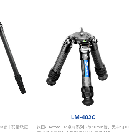
LM-402C
32mm管丨羽量级摄
徕图/Leofoto LM巅峰系列 2节40mm管、无中轴10