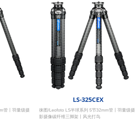
LS-325CEX
28mm管丨羽量级摄
徕图/Leofoto LS半球系列 5节32mm管丨羽量级摄
影摄像碳纤维三脚架丨风光打鸟