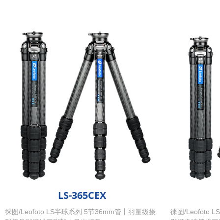
LS-365CEX
徕图/Leofoto LS半球系列 5节36mm管丨羽量级摄
徕图/Leofot