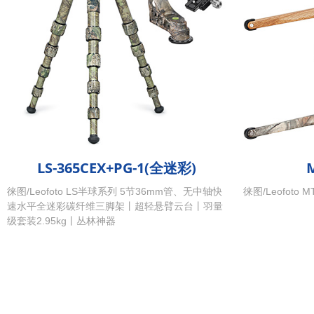
LS-365CEX+PG-1(全迷彩)
徕图/Leofoto LS半球系列 5节36mm管、无中轴快
徕图/Leofot
速水平全迷彩碳纤维三脚架丨超轻悬臂云台丨羽量
级套装2.95kg丨丛林神器