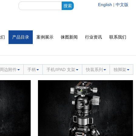
English
|
中文版
我们
产品目录
案例展示
徕图新闻
行业资讯
联系我们
周边附件
手柄
手机/IPAD 支架
快装系列
独脚架