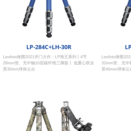
LP-284C+LH-30R
L
Leofoto徕图2021开门大作：LP海王系列丨4节
Leofoto徕图
28mm管、无中轴10层碳纤维三脚架丨 低重心双全
32mm管、无中
景30mm球体云台
景40mm球体云