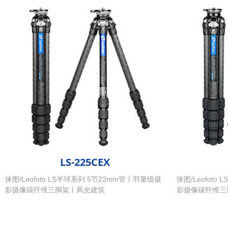
LS-225CEX
徕图/Leofoto LS半球系列 5节22mm管丨羽量级摄
徕图/Leofot
影摄像碳纤维三脚架丨风光建筑
影摄像碳纤维三