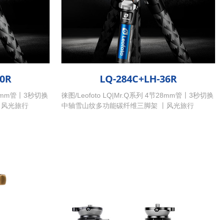
40R
LQ-284C+LH-36R
节32mm管丨3秒切换
徕图/Leofoto LQ|Mr.Q系列 4节28mm管丨3秒切换
丨风光旅行
中轴雪山纹多功能碳纤维三脚架 丨风光旅行