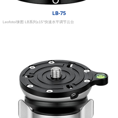
LB-75
Leofoto/徕图 LB系列±15°快速水平调节云台