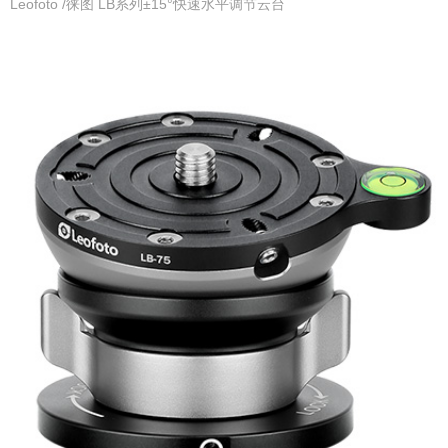
Leofoto /徕图 LB系列±15°快速水平调节云台