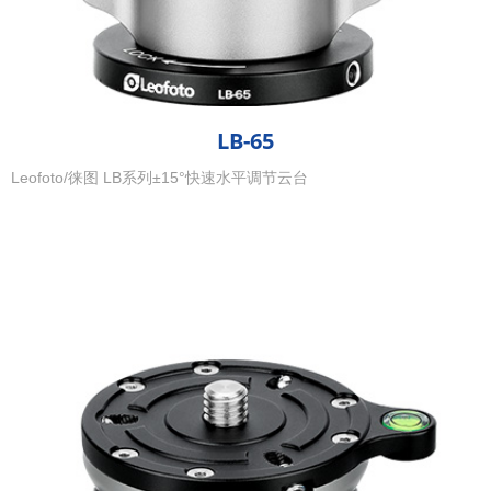
LB-65
Leofoto/徕图 LB系列±15°快速水平调节云台