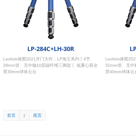
LP-284C+LH-30R
L
Leofoto徕图2021开门大作：LP海王系列丨4节
Leofoto徕图
28mm管、无中轴10层碳纤维三脚架丨 低重心双全
32mm管、无中
景30mm球体云台
景40mm球体云
首页
1
尾页