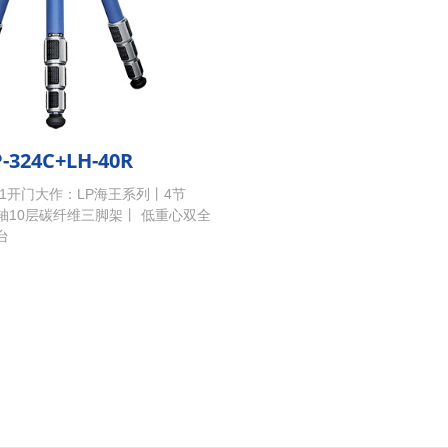
P-324C+LH-40R
2021开门大作：LP海王系列丨4节
轴10层碳纤维三脚架丨 低重心双全
台