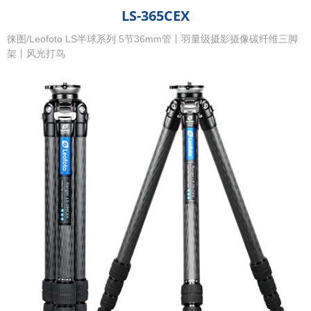
LS-365CEX
徕图/Leofoto LS半球系列 5节36mm管丨羽量级摄影摄像碳纤维三脚
架丨风光打鸟