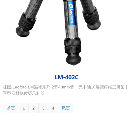
LM-402C
徕图/Leofoto LM巅峰系列 2节40mm管、无中轴10层碳纤维三脚架丨
重型器材低位摄录利器
首页
1
2
3
4
尾页