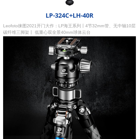
LP-324C+LH-40R
Leofoto徕图2021开门大作：LP海王系列丨4节32mm管、无中轴10层
碳纤维三脚架丨 低重心双全景40mm球体云台