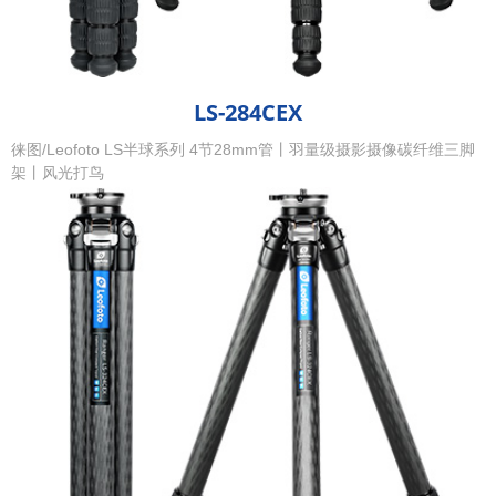
LS-284CEX
徕图/Leofoto LS半球系列 4节28mm管丨羽量级摄影摄像碳纤维三脚
架丨风光打鸟