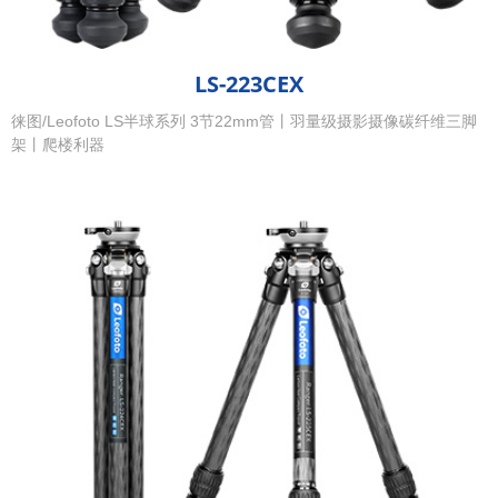
LS-223CEX
徕图/Leofoto LS半球系列 3节22mm管丨羽量级摄影摄像碳纤维三脚
架丨爬楼利器