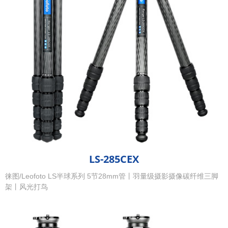
LS-285CEX
徕图/Leofoto LS半球系列 5节28mm管丨羽量级摄影摄像碳纤维三脚
架丨风光打鸟