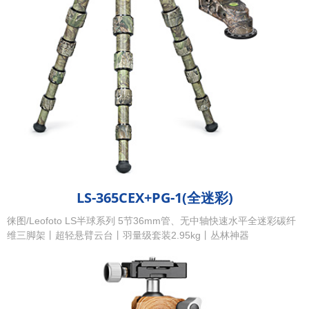
LS-365CEX+PG-1(全迷彩)
徕图/Leofoto LS半球系列 5节36mm管、无中轴快速水平全迷彩碳纤
维三脚架丨超轻悬臂云台丨羽量级套装2.95kg丨丛林神器