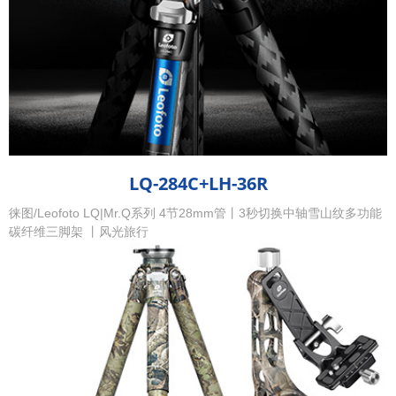
LQ-284C+LH-36R
徕图/Leofoto LQ|Mr.Q系列 4节28mm管丨3秒切换中轴雪山纹多功能
碳纤维三脚架 丨风光旅行