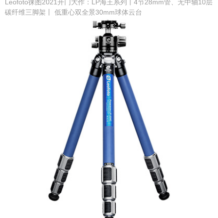
Leofoto徕图2021开门大作：LP海王系列丨4节28mm管、无中轴10层
碳纤维三脚架丨 低重心双全景30mm球体云台