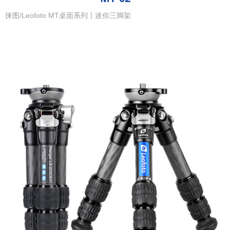
徕图/Leofoto MT桌面系列丨迷你三脚架