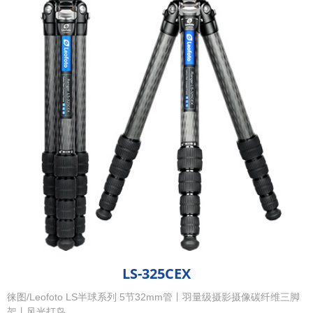
LS-325CEX
徕图/Leofoto LS半球系列 5节32mm管丨羽量级摄影摄像碳纤维三脚
架丨风光打鸟