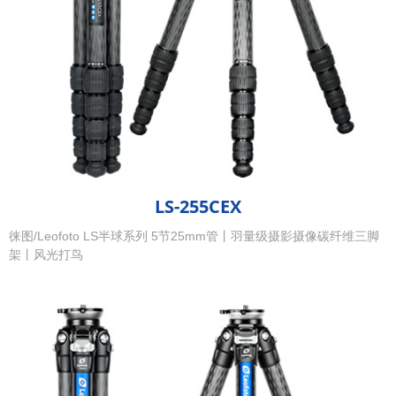
LS-255CEX
徕图/Leofoto LS半球系列 5节25mm管丨羽量级摄影摄像碳纤维三脚
架丨风光打鸟