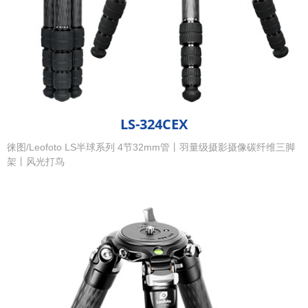
LS-324CEX
徕图/Leofoto LS半球系列 4节32mm管丨羽量级摄影摄像碳纤维三脚
架丨风光打鸟