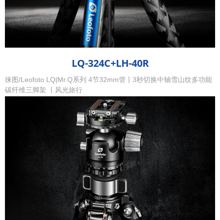
LQ-324C+LH-40R
徕图/Leofoto LQ|Mr.Q系列 4节32mm管丨3秒切换中轴雪山纹多功能
碳纤维三脚架 丨风光旅行