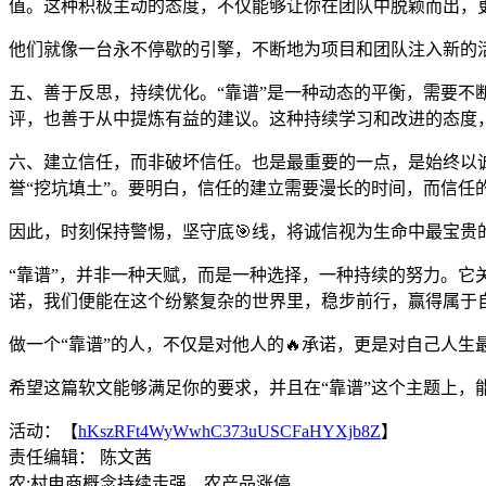
值。这种积极主动的态度，不仅能够让你在团队中脱颖而出，
他们就像一台永不停歇的引擎，不断地为项目和团队注入新的
五、善于反思，持续优化。“靠谱”是一种动态的平衡，需要不
评，也善于从中提炼有益的建议。这种持续学习和改进的态度，
六、建立信任，而非破坏信任。也是最重要的一点，是始终以诚
誉“挖坑填土”。要明白，信任的建立需要漫长的时间，而信任
因此，时刻保持警惕，坚守底🎯线，将诚信视为生命中最宝贵
“靠谱”，并非一种天赋，而是一种选择，一种持续的努力。它
诺，我们便能在这个纷繁复杂的世界里，稳步前行，赢得属于
做一个“靠谱”的人，不仅是对他人的🔥承诺，更是对自己人
希望这篇软文能够满足你的要求，并且在“靠谱”这个主题上，
活动：【
hKszRFt4WyWwhC373uUSCFaHYXjb8Z
】
责任编辑： 陈文茜
农:村电商概念持续走强，农产品涨停