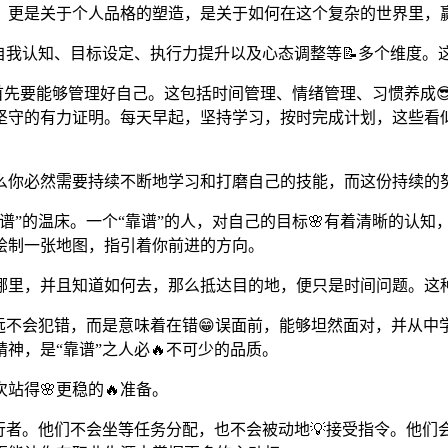
，更是关于个人品格的塑造，是关于如何在这个复杂的世界里，赢
自我认知、目标设定、执行力提升以及心态调整等📝多个维度。
，首先要能够管理好自己。这包括时间管理、情绪管理、习惯养成
坚守的有力证明。每天早起，坚持学习，按时完成计划，这些看
么你必然需要持续不断地学习和打磨自己的技能，而这份持续的
谱”的温床。一个“靠谱”的人，对自己的目标🌸有着清晰的认
绘制一张地图，指引着你前进的方向。
哪里，并且知道如何去，那么抵达目的地，便只是时间问题。这种
着永远不会犯错，而是意味着在错😁误面前，能够坦然面对，并从
神，是“靠谱”之人必🔥不可少的品质。
站得🌸更稳的🔥准备。
行者。他们不会坐等任务分配，也不会被动地💡接受指令。他