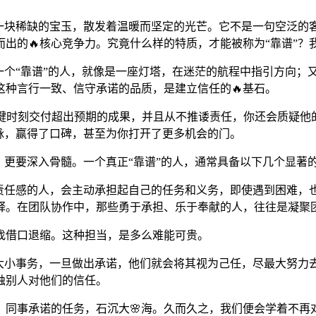
一块稀缺的宝玉，散发着温暖而坚定的光芒。它不是一句空泛的
出的🔥核心竞争力。究竟什么样的特质，才能被称为“靠谱”？我
一个“靠谱”的人，就像是一座灯塔，在迷茫的航程中指引方向；
种言行一致、信守承诺的品质，是建立信任的🔥基石。
关键时刻交付超出预期的成果，并且从不推诿责任，你还会质疑他
脉，赢得了口碑，甚至为你打开了更多机会的门。
，更要深入骨髓。一个真正“靠谱”的人，通常具备以下几个显著
有责任感的人，会主动承担起自己的任务和义务，即使遇到困难，
诠释。在团队协作中，那些勇于承担、乐于奉献的人，往往是凝聚
找借口退缩。这种担当，是多么难能可贵。
是大小事务，一旦做出承诺，他们就会将其视为己任，尽最大努力
蚀别人对他们的信任。
；同事承诺的任务，石沉大🌸海。久而久之，我们便会学着不再