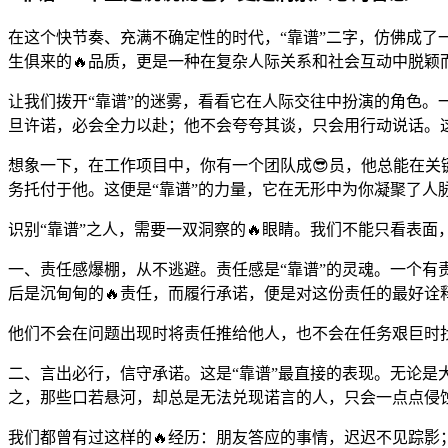
在这个快节奏、充满不确定性的时代，“靠谱”二字，仿佛成了
生俱来的🔥品质，更是一种在复杂人际关系和社会互动中脱颖而
让我们拨开“靠谱”的迷雾，看看它在人际交往中扮演的角色。
旦许诺，必会全力以赴；他不会夸夸其谈，只会用行动说话。这
想象一下，在工作项目中，你有一个团队成😎员，他总能在
务托付于他。这便是“靠谱”的力量，它在无形中为你凝聚了人
识别“靠谱”之人，需要一双洞察的🔥眼睛。我们不能只看表面
一、责任感爆棚，从不逃避。责任感是“靠谱”的灵魂。一个
后是沉甸甸的🔥责任，而履行承诺，便是对这份责任的最好
他们不会在问题出现时将责任推给他人，也不会在任务艰巨时
二、言出必行，信守承诺。这是“靠谱”最直接的表现。无论
之，那些口若悬河，却总是无法兑现诺言的人，只会一点点侵
我们都曾有过这样的🔥经历：朋友答应的事情，迟迟不见踪影