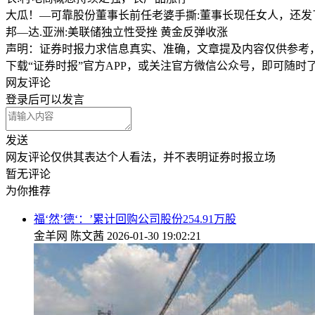
大瓜！—可靠股份董事长前任老婆手撕:董事长现任女人，还发
邦—达.亚洲:美联储独立性受挫 黄金反弹收涨
声明：证券时报力求信息真实、准确，文章提及内容仅供参考
下载“证券时报”官方APP，或关注官方微信公众号，即可随
网友评论
登录
后可以发言
发送
网友评论仅供其表达个人看法，并不表明证券时报立场
暂无评论
为你推荐
福‘然’德‘：’累计回购公司股份254.91万股
金羊网
陈文茜
2026-01-30 19:02:21