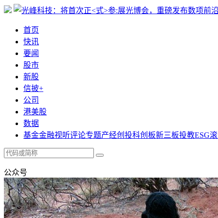
首页
快讯
要闻
股市
新股
信披+
公司
港美股
数据
基金
金融
视听
评论
专题
产经
创投
科创板
新三板
投教
ESG
滚
公众号